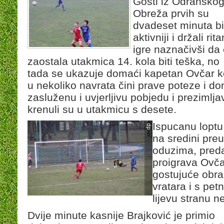
Gosti iz Odransko
Obreža prvih su
dvadeset minuta bi
aktivniji i držali rit
igre naznačivši da
zaostala utakmica 14. kola biti teška, no
tada se ukazuje domaći kapetan Ovčar ko
u nekoliko navrata čini prave poteze i 
zasluženu i uvjerljivu pobjedu i prezimljav
krenuli su u utakmicu s desete.
Ispucanu loptu
na sredini preu
oduzima, preda
proigrava Ovča
gostujuće obran
vratara i s pe
lijevu stranu 
Dvije minute kasnije Brajković je primio