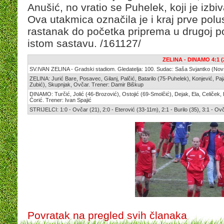
Anušić, no vratio se Puhelek, koji je izb
Ova utakmica označila je i kraj prve polu
rastanak do početka priprema u drugoj po
istom sastavu. /161127/
ZELINA - DINAMO 4:1 (
SV.IVAN ZELINA - Gradski stadiom. Gledatelja: 100. Sudac: Saša Svjantko (Nov
ZELINA: Jurić Bare, Posavec, Gilanj, Palčić, Batarilo (75-Puhelek), Konjević, P
Zubić), Skupnjak, Ovčar. Trener: Damir Biškup
DINAMO: Turčić, Jolić (46-Brozović), Ostojić (69-Smolčić), Dejak, Ela, Celiček, B
Ćorić. Trener: Ivan Spajić
STRIJELCI: 1:0 - Ovčar (21), 2:0 - Eterović (33-11m), 2:1 - Burilo (35), 3:1 - Ovč
Povratak na pregled svih članaka