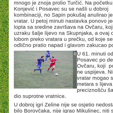
mnogo je znoja prolio Turčić. Na početku
Konjević i Posavec su se našli u dobroj
kombinaciji, no Sapin pokušaj anulirao je
vratar. U petoj minuti nastavka ponovo j
lopta sa sredine završava na Ovčaru, koj
uzraku šalje lijevo na Skupnjaka, a ovaj
lobom preko vratara u prečku, od koje se 
odlično pratio napad i glavom zakucao 
U 61. minuti od
Posavec po des
Ovčaru, koji po
ne uspijeva. Ni
vratar mogao sp
metara s lijev
preciznošću šal
dio suprotne vratnice.
U dobroj igri Zeline nije se osjetio nedost
bilo Borovčaka, nije igrao Mikulinec, niti 