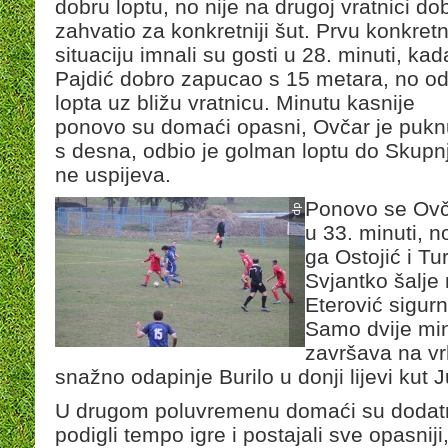
dobru loptu, no nije na drugoj vratnici do
zahvatio za konkretniji šut. Prvu konkretn
situaciju imnali su gosti u 28. minuti, kad
Pajdić dobro zapucao s 15 metara, no od
lopta uz bližu vratnicu. Minutu kasnije
ponovo su domaći opasni, Ovčar je puk
s desna, odbio je golman loptu do Skupnj
ne uspijeva.
Ponovo se Ovč
u 33. minuti, 
ga Ostojić i T
Svjantko šalje 
Eterović sigur
Samo dvije min
završava na vr
snažno odapinje Burilo u donji lijevi kut
U drugom poluvremenu domaći su dodat
podigli tempo igre i postajali sve opasniji