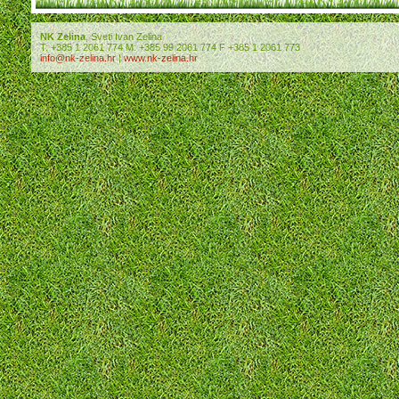
NK Zelina
, Sveti Ivan Zelina
T: +385 1 2061 774 M: +385 99 2061 774 F +385 1 2061 773
info@nk-zelina.hr
|
www.nk-zelina.hr