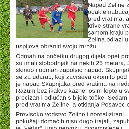
Napad Zeline z
odakle nabačaj
pred vratima, al
krive strane vr
samom kraju pr
Zelina odlazi u
uspijeva obraniti svoju mrežu.
Odmah na početku drugog dijela opet prop
su imali slobodnjak na nekih 25 metara, 
skinuo i odmah zapolsio napad. Skupnjak
se za udarac, koji završava okomito pod 
je napad Skupnjaka pred vratima na ned
Razum bez ikakve kazne, osim lopte u svo
precizan i odlučan s bijele točke. Sedam
pred vratima Zeline, a otklanja Posavec
Previsoko vodstvo Zeline i nerealizirani
pokušaji domaćih nisu dugo trajali, zapu
je "vjetar", unio nervozu, dvosmislene i