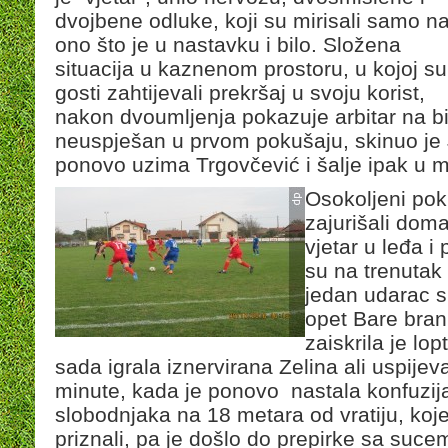
dvojbene odluke, koji su mirisali samo n
ono što je u nastavku i bilo. Složena
situacija u kaznenom prostoru, u kojoj su
gosti zahtijevali prekršaj u svoju korist,
nakon dvoumljenja pokazuje arbitar na bij
neuspješan u prvom pokušaju, skinuo je 
ponovo uzima Trgovčević i šalje ipak u 
Osokoljeni pok
zajurišali doma
vjetar u leđa i 
su na trenutak
jedan udarac s
opet Bare bran
zaiskrila je lo
sada igrala iznervirana Zelina ali uspijev
minute, kada je ponovo nastala konfuzij
slobodnjaka na 18 metara od vratiju, koj
priznali, pa je došlo do prepirke sa suce