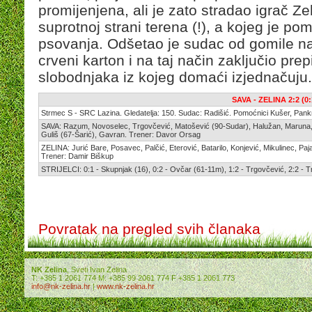
promijenjena, ali je zato stradao igrač Ze
suprotnoj strani terena (!), a kojeg je p
psovanja. Odšetao je sudac od gomile na
crveni karton i na taj način zaključio pr
slobodnjaka iz kojeg domaći izjednačuju. 
SAVA - ZELINA 2:2 (0:
Strmec S - SRC Lazina. Gledatelja: 150. Sudac: Radišić. Pomoćnici Kušer, Pank
SAVA: Razum, Novoselec, Trgovčević, Matošević (90-Sudar), Halužan, Maruna, G
Guliš (67-Šarić), Gavran. Trener: Davor Orsag
ZELINA: Jurić Bare, Posavec, Palčić, Eterović, Batarilo, Konjević, Mikulinec, P
Trener: Damir Biškup
STRIJELCI: 0:1 - Skupnjak (16), 0:2 - Ovčar (61-11m), 1:2 - Trgovčević, 2:2 - 
Povratak na pregled svih članaka
NK Zelina
, Sveti Ivan Zelina
T: +385 1 2061 774 M: +385 99 2061 774 F +385 1 2061 773
info@nk-zelina.hr
|
www.nk-zelina.hr