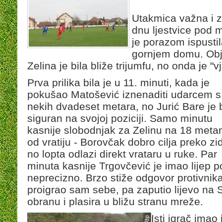
Utakmica važna i z
dnu ljestvice pod 
je porazom ispusti
gornjem domu. Obje
Zelina je bila bliže trijumfu, no onda je "
Prva prilika bila je u 11. minuti, kada je
pokušao Matošević iznenaditi udarcem s
nekih dvadeset metara, no Jurić Bare je 
siguran na svojoj poziciji. Samo minutu
kasnije slobodnjak za Zelinu na 18 meta
od vratiju - Borovčak dobro cilja preko zi
no lopta odlazi direkt vrataru u ruke. Par
minuta kasnije Trgovčević je imao lijep 
neprecizno. Brzo stiže odgovor protivnika
proigrao sam sebe, pa zaputio lijevo na 
obranu i plasira u bližu stranu mreže.
Isti igrač imao