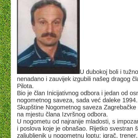
U dubokoj boli i tužn
nenadano i zauvijek izgubili našeg dragog č
Pilota.
Bio je član Inicijativnog odbora i jedan od 
nogometnog saveza, sada već daleke 1994. 
Skupštine Nogometnog saveza Zagrebačke žu
na mjestu člana Izvršnog odbora.
U nogometu od najranije mladosti, s impozan
i poslova koje je obnašao. Rijetko svestran špo
zaljubljenik u nogometnu loptu; igrač, trene