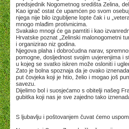
predsjednik Nogometnog središta Zelina, de
Kao igrač ostat će upamćen po svom osebuj
njega nije bilo izgubljene lopte čak i u „vete
mnogo mlađim protivnicima.
Svakako mnogi će ga pamtiti i kao izvanred
Hrvatske poznat „Zelinski malonogometni tur
i organizirao niz godina.
Njegova plaha i dobroćudna narav, spremnost 
pomogne, dosljednost svojim uvjerenjima i s
u kojeg se svatko iskren može osloniti i ugled
Zato je bolna spoznaja da je ovako iznenada 
put čovjeka koji je htio, želio i mogao još 
savezu.
Dijelimo bol i suosjećamo s obitelji našeg 
gubitka koji nas je sve zajedno tako iznena
S ljubavlju i poštovanjem čuvat ćemo uspo