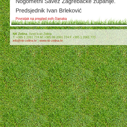
Nogometni Savez Zagrebačke županije.
Predsjednik Ivan Brleković
Povratak na pregled svih članaka
NK Zelina
, Sveti Ivan Zelina
T: +385 1 2061 774 M: +385 99 2061 774 F +385 1 2061 773
info@nk-zelina.hr
|
www.nk-zelina.hr