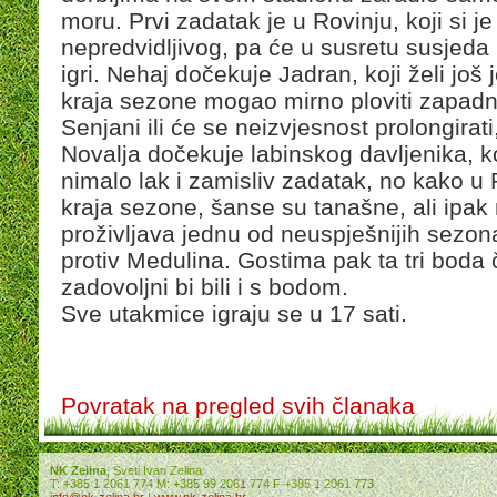
moru. Prvi zadatak je u Rovinju, koji si je
nepredvidljivog, pa će u susretu susjeda na
igri. Nehaj dočekuje Jadran, koji želi još 
kraja sezone mogao mirno ploviti zapadno
Senjani ili će se neizvjesnost prolongirat
Novalja dočekuje labinskog davljenika, 
nimalo lak i zamisliv zadatak, no kako u
kraja sezone, šanse su tanašne, ali ipak m
proživljava jednu od neuspješnijih sezona
protiv Medulina. Gostima pak ta tri boda č
zadovoljni bi bili i s bodom.
Sve utakmice igraju se u 17 sati.
Povratak na pregled svih članaka
NK Zelina
, Sveti Ivan Zelina
T: +385 1 2061 774 M: +385 99 2061 774 F +385 1 2061 773