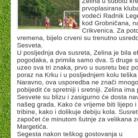
Zelina u subotu kre
prvoplasirana kluba
vodeći Radnik Lege
kod Grobničana, na
Crikvenica. Za poto
vremena, bijelo crveni su trenutno usredo
Sesveta.
U posljednja dva susreta, Zelina je bila e
pogodaka, a primila samo dva. S druge st
uzeo sva tri znaka, prvo u susretu bez 
poraz na Krku i u posljednjem kolu tešk
Naravno, ova usporedba ne znači mnogo,
pobijedit će spretniji i sretniji. Zelina 
Sesvete su blizu i zasigurno će dosta na
našeg grada. Kako će vrijeme biti lijepo
tribine, kako i dolikuje debiju kola. Sus
započet će minutom šutnje za velikana 
Margetića.
Segesta nakon teškog gostovanja u