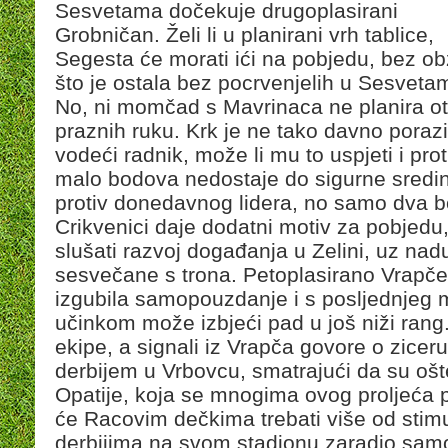
Sesvetama dočekuje drugoplasirani
Grobničan. Želi li u planirani vrh tablice,
Segesta će morati ići na pobjedu, bez ob
što je ostala bez pocrvenjelih u Sesveta
No, ni momčad s Mavrinaca ne planira ot
praznih ruku. Krk je ne tako davno poraz
vodeći radnik, može li mu to uspjeti i pr
malo bodova nedostaje do sigurne sredine, 
protiv donedavnog lidera, no samo dva 
Crikvenici daje dodatni motiv za pobjed
slušati razvoj događanja u Zelini, uz nadu
sesvečane s trona. Petoplasirano Vrapče
izgubila samopouzdanje i s posljednjeg
učinkom može izbjeći pad u još niži rang.
ekipe, a signali iz Vrapča govore o zicer
derbijem u Vrbovcu, smatrajući da su ošteć
Opatije, koja se mnogima ovog proljeća 
će Racovim dečkima trebati više od stimu
derbijima na svom stadionu zaradio sam