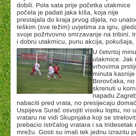
dobili. Pola sata prije početka utakmice
počela je padati jaka kiša, koja nije
prestajala do kraja prvog dijela, no unato
teškim (sve težim) uvjetima za igru, gledat
svoje požrtvovno smrzavanje na tribini. 
i dobru utakmicu, punu akcija, pokušaja, 
U četvrtoj minu
utakmice. Jak 
vrhovima prsti
minuta kasnije 
Borovčaka, no 
skrenuti u korn
napadu Zagreba
nabaciti pred vrata, no presijecaju domaći
Uspijeva Surač osvojiti visoku loptu, no
vrataru ne vidi Skupnjaka koji se strelovit
prebacio istrčalog vratara i sa trideseta
mrežu. Gosti su imali tek jednu izrazitu pri