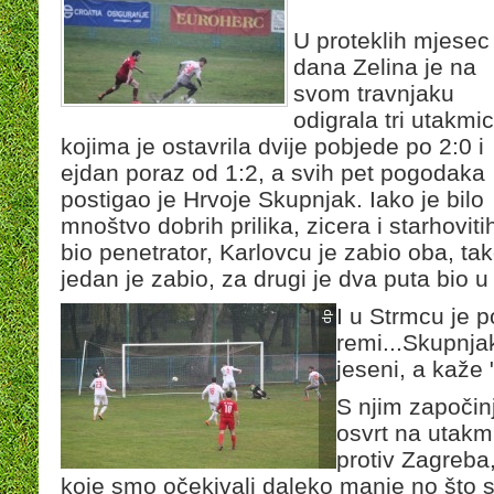
U proteklih mjesec
dana Zelina je na
svom travnjaku
odigrala tri utakmic
kojima je ostavrila dvije pobjede po 2:0 i
ejdan poraz od 1:2, a svih pet pogodaka
postigao je Hrvoje Skupnjak. Iako je bilo
mnoštvo dobrih prilika, zicera i starhovit
bio penetrator, Karlovcu je zabio oba, ta
jedan je zabio, za drugi je dva puta bio u 
I u Strmcu je 
remi...Skupnjak
jeseni, a kaže "
S njim započinj
osvrt na utakm
protiv Zagreba
koje smo očekivali daleko manje no što