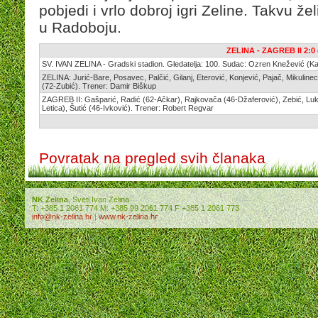
pobjedi i vrlo dobroj igri Zeline. Takvu že
u Radoboju.
ZELINA - ZAGREB II 2:0 
SV. IVAN ZELINA - Gradski stadion. Gledatelja: 100. Sudac: Ozren Knežević (Ka
ZELINA: Jurić-Bare, Posavec, Palčić, Gilanj, Eterović, Konjević, Pajač, Mikulin
(72-Zubić). Trener: Damir Biškup
ZAGREB II: Gašparić, Radić (62-Ačkar), Rajkovača (46-Džaferović), Zebić, Lukić,
Letica), Šutić (46-Ivković). Trener: Robert Regvar
Povratak na pregled svih članaka
NK Zelina
, Sveti Ivan Zelina
T: +385 1 2061 774 M: +385 99 2061 774 F +385 1 2061 773
info@nk-zelina.hr
|
www.nk-zelina.hr