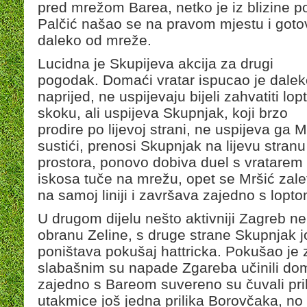
pred mrežom Barea, netko je iz blizine 
Palčić našao se na pravom mjestu i gotov
daleko od mreže.
Lucidna je Skupijeva akcija za drugi
pogodak. Domaći vratar ispucao je dalek
naprijed, ne uspijevaju bijeli zahvatiti lop
skoku, ali uspijeva Skupnjak, koji brzo
prodire po lijevoj strani, ne uspijeva ga M
sustići, prenosi Skupnjak na lijevu stranu
prostora, ponovo dobiva duel s vratarem 
iskosa tuče na mrežu, opet se Mršić zalet
na samoj liniji i završava zajedno s lopt
U drugom dijelu nešto aktivniji Zagreb ne
obranu Zeline, s druge strane Skupnjak 
poništava pokušaj hattricka. Pokušao je zar
slabašnim su napade Zgareba učinili dom
zajedno s Bareom suvereno su čuvali pril
utakmice još jedna prilika Borovčaka, n