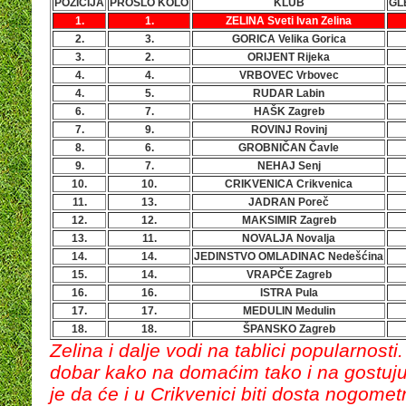
POZICIJA
PROŠLO KOLO
KLUB
GL
1.
1.
ZELINA Sveti Ivan Zelina
2.
3.
GORICA Velika Gorica
3.
2.
ORIJENT Rijeka
4.
4.
VRBOVEC Vrbovec
4.
5.
RUDAR Labin
6.
7.
HAŠK Zagreb
7.
9.
ROVINJ Rovinj
8.
6.
GROBNIČAN Čavle
9.
7.
NEHAJ Senj
10.
10.
CRIKVENICA Crikvenica
11.
13.
JADRAN Poreč
12.
12.
MAKSIMIR Zagreb
13.
11.
NOVALJA Novalja
14.
14.
JEDINSTVO OMLADINAC Nedešćina
15.
14.
VRAPČE Zagreb
16.
16.
ISTRA Pula
17.
17.
MEDULIN Medulin
18.
18.
ŠPANSKO Zagreb
Zelina i dalje vodi na tablici popularnosti
dobar kako na domaćim tako i na gostuj
je da će i u Crikvenici biti dosta nogometn