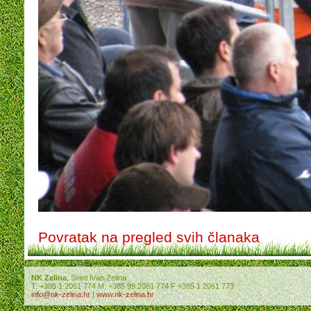
Povratak na pregled svih članaka
NK Zelina
, Sveti Ivan Zelina
T: +385 1 2061 774 M: +385 99 2061 774 F +385 1 2061 773
info@nk-zelina.hr
|
www.nk-zelina.hr