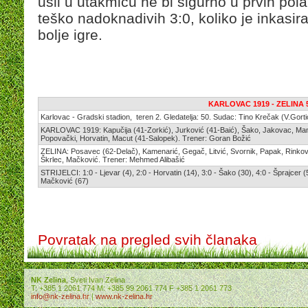
ušli u utakmicu ne bi sigurno u prvih pola s
teško nadoknadivih 3:0, koliko je inkasir
bolje igre.
KARLOVAC 1919 - ZELINA 5:
Karlovac - Gradski stadion, teren 2. Gledatelja: 50. Sudac: Tino Krečak (V.Gort
KARLOVAC 1919: Kapučija (41-Zorkić), Jurković (41-Baić), Šako, Jakovac, Mami
Popovački, Horvatin, Macut (41-Salopek). Trener: Goran Božić
ZELINA: Posavec (62-Delač), Kamenarić, Gegač, Litvić, Svornik, Papak, Rinkov
Škrlec, Mačković. Trener: Mehmed Alibašić
STRIJELCI: 1:0 - Ljevar (4), 2:0 - Horvatin (14), 3:0 - Šako (30), 4:0 - Šprajcer (
Mačković (67)
Povratak na pregled svih članaka
NK Zelina
, Sveti Ivan Zelina
T: +385 1 2061 774 M: +385 99 2061 774 F +385 1 2061 773
info@nk-zelina.hr
|
www.nk-zelina.hr