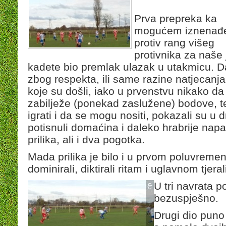
Prva prepreka ka
mogućem iznenađ
protiv rang višeg
protivnika za naše 
kadete bio premlak ulazak u utakmicu. Da
zbog respekta, ili same razine natjecanj
koje su došli, iako u prvenstvu nikako da
zabilježe (ponekad zaslužene) bodove, teš
igrati i da se mogu nositi, pokazali su 
potisnuli domaćina i daleko hrabrije napali
prilika, ali i dva pogotka.
Mada prilika je bilo i u prvom poluvrem
dominirali, diktirali ritam i uglavnom tjera
U tri navrata p
bezuspješno.
Drugi dio puno 