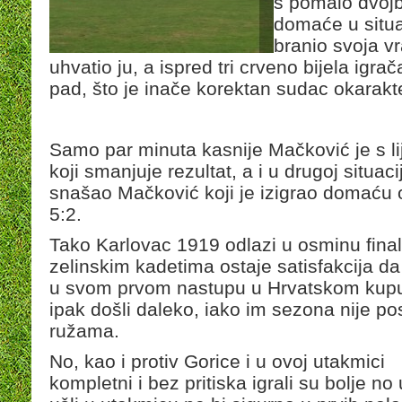
s pomalo dvoj
domaće u situa
branio svoja vr
uhvatio ju, a ispred tri crveno bijela igra
pad, što je inače korektan sudac okarak
Samo par minuta kasnije Mačković je s li
koji smanjuje rezultat, a i u drugoj situac
snašao Mačković koji je izigrao domaću 
5:2.
Tako Karlovac 1919 odlazi u osminu final
zelinskim kadetima ostaje satisfakcija da
u svom prvom nastupu u Hrvatskom kup
ipak došli daleko, iako im sezona nije po
ružama.
No, kao i protiv Gorice i u ovoj utakmici
kompletni i bez pritiska igrali su bolje no