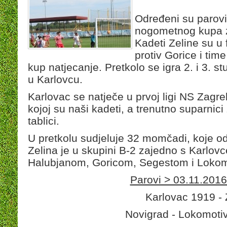
Određeni su parovi
nogometnog kupa za
Kadeti Zeline su u 
protiv Gorice i tim
kup natjecanje. Pretkolo se igra 2. i 3. s
u Karlovcu.
Karlovac se natječe u prvoj ligi NS Zagreb
kojoj su naši kadeti, a trenutno suparnic
tablici.
U pretkolu sudjeluje 32 momčadi, koje odi
Zelina je u skupini B-2 zajedno s Karlo
Halubjanom, Goricom, Segestom i Lokom
Parovi > 03.11.2016.
Karlovac 1919 - 
Novigrad - Lokomotiv