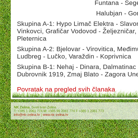
Funtana - Seg
Halubjan - Go
Skupina A-1: Hypo Limač Elektra - Slavo
Vinkovci, Grafičar Vodovod - Željezničar,
Pleternica
Skupina A-2: Bjelovar - Virovitica, Međi
Ludbreg - Lučko, Varaždin - Koprivnica
Skupina B-1: Nehaj - Dinara, Dalmatinac C
Dubrovnik 1919, Zmaj Blato - Zagora Un
Povratak na pregled svih članaka
NK Zelina
, Sveti Ivan Zelina
T: +385 1 2061 774 M: +385 99 2061 774 F +385 1 2061 773
info@nk-zelina.hr
|
www.nk-zelina.hr