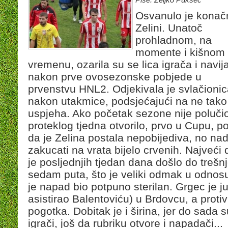
Osvanulo je konač
Zelini. Unatoč
prohladnom, na
momente i kišnom
vremenu, ozarila su se lica igrača i navij
nakon prve ovosezonske pobjede u
prvenstvu HNL2. Odjekivala je svlačioni
nakon utakmice, podsjećajući na ne tako
uspjeha. Ako početak sezone nije polučio
proteklog tjedna otvorilo, prvo u Cupu, p
da je Zelina postala nepobijediva, no na
zakucati na vrata bijelo crvenih. Najveći 
je posljednjih tjedan dana došlo do trešn
sedam puta, što je veliki odmak u odnos
je napad bio potpuno sterilan. Grgec je ju
asistirao Balentoviću) u Brdovcu, a proti
pogotka. Dobitak je i širina, jer do sada 
igrači, još da rubriku otvore i napadači...