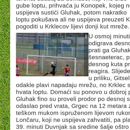
gube loptu, prihvaća ju Konopek, kojeg 
uspijeva sustići Gluhak, potom nakratko
loptu pokušava ali ne uspijeva preuzeti 
pogoditi u Krklecov lijevi donji kut mreže.
U osmoj minuti
odigrava desno
prati ga Gluhak
šesnaeterac, pr
desnog kuta p
reagira. Slije
u priliku, Gits
odakle plavi napadaju mrežu, no Krklec 
hvata loptu. Domaći su ponovo u dobroj pr
Gluhak fino su proveli prodor po desnoj s
odaslao pred vrata, Grgec na 12 metara 
teškom mukom ispruženom lijevom rukom
Lončaru, koji ne uspijeva zahvatiti, pa pl
39. minuti Duvnjak sa sredine šalje oštro 