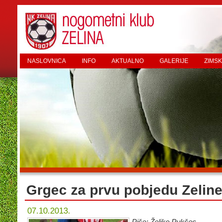
NASLOVNICA
INFO
AKTUALNO
GALERIJE
ZIMSK
Grgec za prvu pobjedu Zelin
07.10.2013.
Piše: Željko Pukšec