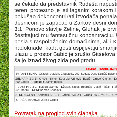
se čekalo da predstavnik Rudeša napust
teren, protestno je isti laganim korakom 
pokušao dekoncentrirati izvođača penala
desnicom je zapucao u Žarkov desni donj
3:1. Ponovo slavlje Zeline, Gluhak je prv
čestitajući mu fantastičnu koncentraciju.
posla s raspoloženim domaćinima, ali i K
nadoknade, kada gosti uspijevaju smanjiti 
ulazu u prostor Babić je srušio Gitselova
šalje iznad živog zida pod gredu.
ZELINA - RUDEŠ 3:2 (0
SV.IVAN ZELINA - Gradski stadion. Gledatelja: 200. Sudac: Dario Kulušić (Šiben
ZELINA (4-2-3-1): Krklec - Šimek, Kotarski, Azinović, Babić - Grgec, Gluhak - D
(90-Cindrić). TRENER: Samir Toplak
RUDEŠ (4-2-3-1): Radelić Žarkov - Džolan, Babok, Bodrušić, Jokić - Tičak, F.Š
(54-Marin). TRENER: Ivan Knežević
STRIJELCI: 0:1 - Konopek (2), 1:1 - Grgec (63), 2:1 - Grgec (65-11m), 3:1 - Gr
IGRAČ UTAKMICE: Jurica Grgec
Povratak na pregled svih članaka