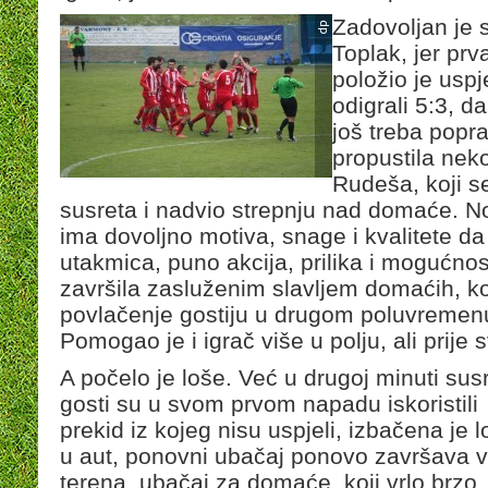
Zadovoljan je s
Toplak, jer prv
položio je usp
odigrali 5:3, d
još treba poprav
propustila neko
Rudeša, koji s
susreta i nadvio strepnju nad domaće. No
ima dovoljno motiva, snage i kvalitete da
utakmica, puno akcija, prilika i mogućnost
završila zasluženim slavljem domaćih, koji
povlačenje gostiju u drugom poluvremenu i 
Pomogao je i igrač više u polju, ali prije
A počelo je loše. Već u drugoj minuti sus
gosti su u svom prvom napadu iskoristili
prekid iz kojeg nisu uspjeli, izbačena je l
u aut, ponovni ubačaj ponovo završava 
terena, ubačaj za domaće, koji vrlo brzo