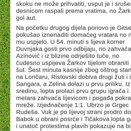
skoku ne može prihvatiti, usput je i sruš
desnicom raspali prema vratima, no Žark
gol aut.
Na početku drugog dijela ponovo je Gits
pokušao iznenaditi domaćeg vratara no n
mu uspjelo. U 54. minuti s lijeva korner
Duvnjaka gosti prvo odbijaju, no zahvać
Azinović i iz blizine odrješito tuče, no
čudesno uspijeva Žarkov tijelom obraniti 
šut. Šest minuta kasnije zbog oštrog star
na Lončaru, Ristovski dobiva drugi žuti i iz
Sangara, a Zelina dolazi u prvu priliku. Iz
sredinu, lopta prolazi prvu grupu igrača 
metara zahvaća lijevicom i pogađa pokraj
mreže. Izjednačenje 1:1. Ubrzo je Grgec 
Rudeša. Vuk je po lijevoj strani prodro do
Babok u obrani posrće i Tičakova lopta g
i unatoč protestima plavih pokazuje na b