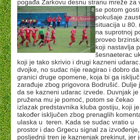
pogađa Žarkovu desnu stranu mreže za
se potom gosti v
pokušaje zaust
situacija u 80.
na suprotnoj po
proveo brzinsk
koji nastavlja 
šesnaeterac uk
koji je tako skrivio i drugi kazneni udara
dvojke, no sudac nije reagirao i dobro da 
granici druge opomene, koja bi ga isključi
zarađuje zbog prigovora Bodrušić. Dulje je
da se kazneni udarac izvede. Duvnjak je 
pružena mu je pomoć, potom se čekao
izlazak predstavnika kluba gostiju, koji je
također isključen zbog prenaglih komenta
ulaska u teren. Kada se sudac vratio u
prostor i dao Grgecu signal za izvođenje,
posljednji tren je kaznenjak prekinut, jer 