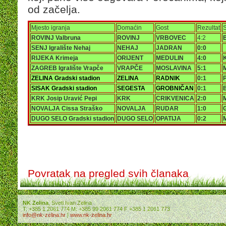
od začelja.
Mjesto igranja
Domaćin
Gost
Rezultat
S
ROVINJ Valbruna
ROVINJ
VRBOVEC
4:2
B
SENJ Igralište Nehaj
NEHAJ
JADRAN
0:0
RIJEKA Krimeja
ORIJENT
MEDULIN
4:0
K
ZAGREB Igralište Vrapče
VRAPČE
MOSLAVINA
5:1
M
ZELINA Gradski stadion
ZELINA
RADNIK
0:1
SISAK Gradski stadion
SEGESTA
GROBNIČAN
0:1
B
KRK Josip Uravić Pepi
KRK
CRIKVENICA
2:0
NOVALJA Cissa Straško
NOVALJA
RUDAR
1:0
DUGO SELO Gradski stadion
DUGO SELO
OPATIJA
0:2
Povratak na pregled svih članaka
NK Zelina
, Sveti Ivan Zelina
T: +385 1 2061 774 M: +385 99 2061 774 F +385 1 2061 773
info@nk-zelina.hr
|
www.nk-zelina.hr