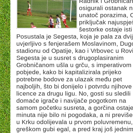
Radnik i Grobniča
osigurali ostanak 
unatoč porazima, Cr
priključak najuspj
šestorke ostaje ist
Posustala je Segesta, koja je pala za dvij
uvjerljivo s fenjerašem Moslavinom, Dug
stadionu od Opatije, kao i Vrbovec u Rovi
Segesta je u susret s drugoplasiranim
Grobničanom ušla u grču, s imperativom
pobjede, kako bi kapitalizirala prijeko
potrebne bodove za ulazak među pet
najboljih, što bi donijelo i potvrdu njihove
licence za drugu ligu. No, gosti su sledili
domaće igrače i navijače pogotkom na
samom početku susreta, a gorčina ostaje 
minuta nije bilo ni pogodaka, a ni previše
u Krku odolijevala u prvom poluvremenu,
greškom gubi egal, a pred kraj još jedn