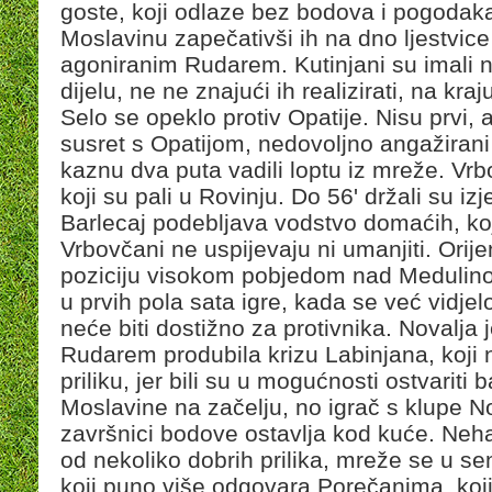
goste, koji odlaze bez bodova i pogodaka
Moslavinu zapečativši ih na dno ljestvice
agoniranim Rudarem. Kutinjani su imali n
dijelu, ne ne znajući ih realizirati, na kr
Selo se opeklo protiv Opatije. Nisu prvi, a
susret s Opatijom, nedovoljno angažirani ni
kaznu dva puta vadili loptu iz mreže. Vrb
koji su pali u Rovinju. Do 56' držali su iz
Barlecaj podebljava vodstvo domaćih, koj
Vrbovčani ne uspijevaju ni umanjiti. Orije
poziciju visokom pobjedom nad Medulino
u prvih pola sata igre, kada se već vidjel
neće biti dostižno za protivnika. Noval
Rudarem produbila krizu Labinjana, koji ni
priliku, jer bili su u mogućnosti ostvariti 
Moslavine na začelju, no igrač s klupe N
završnici bodove ostavlja kod kuće. Nehaj
od nekoliko dobrih prilika, mreže se u senj
koji puno više odgovara Porečanima, koj