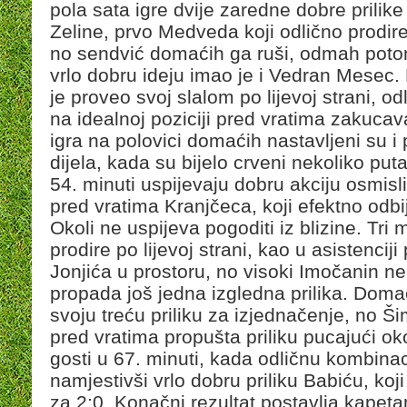
pola sata igre dvije zaredne dobre prilike
Zeline, prvo Medveda koji odlično prodire
no sendvić domaćih ga ruši, odmah pot
vrlo dobru ideju imao je i Vedran Mesec.
je proveo svoj slalom po lijevoj strani, od
na idealnoj poziciji pred vratima zakucava
igra na polovici domaćih nastavljeni su 
dijela, kada su bijelo crveni nekoliko puta
54. minuti uspijevaju dobru akciju osmislit
pred vratima Kranjčeca, koji efektno odbij
Okoli ne uspijeva pogoditi iz blizine. Tri 
prodire po lijevoj strani, kao u asistencij
Jonjića u prostoru, no visoki Imočanin ne 
propada još jedna izgledna prilika. Domaći
svoju treću priliku za izjednačenje, no Šim
pred vratima propušta priliku pucajući o
gosti u 67. minuti, kada odličnu kombina
namjestivši vrlo dobru priliku Babiću, koji 
za 2:0. Konačni rezultat postavlja kapet