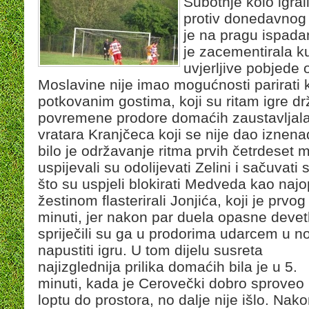
Subotnje kolo igrali
protiv donedavnog 
je na pragu ispadan
je zacementirala k
uvjerljive pobjede
Moslavine nije imao mogućnosti parirati kv
potkovanim gostima, koji su ritam igre d
povremene prodore domaćih zaustavljala 
vratara Kranjčeca koji se nije dao iznena
bilo je održavanje ritma prvih četrdeset 
uspijevali su odolijevati Zelini i sačuva
što su uspjeli blokirati Medveda kao najop
žestinom flasterirali Jonjića, koji je prvog
minuti, jer nakon par duela opasne devet
spriječili su ga u prodorima udarcem u 
napustiti igru. U tom dijelu susreta
najizglednija prilika domaćih bila je u 5.
minuti, kada je Cerovečki dobro sproveo
loptu do prostora, no dalje nije išlo. Nak