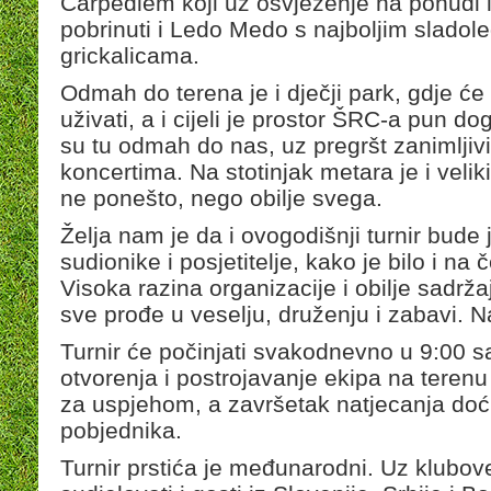
Carpediem koji uz osvježenje na ponudi i
pobrinuti i Ledo Medo s najboljim sladoled
grickalicama.
Odmah do terena je i dječji park, gdje će
uživati, a i cijeli je prostor ŠRC-a pun do
su tu odmah do nas, uz pregršt zanimljiv
koncertima. Na stotinjak metara je i veli
ne ponešto, nego obilje svega.
Želja nam je da i ovogodišnji turnir bude j
sudionike i posjetitelje, kako je bilo i na 
Visoka razina organizacije i obilje sadržaj
sve prođe u veselju, druženju i zabavi. Na
Turnir će počinjati svakodnevno u 9:00 sa
otvorenja i postrojavanje ekipa na terenu 
za uspjehom, a završetak natjecanja do
pobjednika.
Turnir prstića je međunarodni. Uz klubov