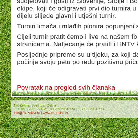
sudjelovati i gosti iz Slovenije, Srbije i
ekipe, koji će odigravati prvi dio turnira 
dijelu slijede glavni i utješni turnir.
Turniri limača i mlađih pionira popunjeni
Cijeli turnir pratit ćemo i live na našem 
stranicama. Natjecanje će pratiti i HNTV 
Posljednje pripreme su u tijeku, za koji da
počinje svoju petu po redu pozitivnu prič
Povratak na pregled svih članaka
NK Zelina
, Sveti Ivan Zelina
T: +385 1 2061 774 M: +385 99 2061 774 F +385 1 2061 773
info@nk-zelina.hr
|
www.nk-zelina.hr