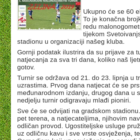
Ukupno će se 60 ek
To je konačna broj
redu malonogometno
tijekom Svetoivan
stadionu u organizaciji našeg kluba.
Gornji podatak ilustrira da su prijave za 
natjecanja za sva tri dana, koliko naš ljet
gotov.
Turnir se održava od 21. do 23. lipnja u t
uzrastima. Prvog dana natjecat će se prs
međunarodnom izdanju, drugog dana u su
nedjelju turnir odigravaju mlađi pioniri.
Sve će se odvijati na gradskom stadionu
pet terena, a natjecateljima, njihovim na
odličan provod. Ugostiteljske usluge pru
uz odličnu kavu i sve vrste osvježenja, t