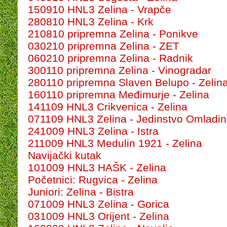
150910 HNL3 Zelina - Vrapče
280810 HNL3 Zelina - Krk
210810 pripremna Zelina - Ponikve
030210 pripremna Zelina - ZET
060210 pripremna Zelina - Radnik
300110 pripremna Zelina - Vinogradar
280110 pripremna Slaven Belupo - Zelin
160110 pripremna Međimurje - Zelina
141109 HNL3 Crikvenica - Zelina
071109 HNL3 Zelina - Jedinstvo Omladi
241009 HNL3 Zelina - Istra
211009 HNL3 Medulin 1921 - Zelina
Navijački kutak
101009 HNL3 HAŠK - Zelina
Početnici: Rugvica - Zelina
Juniori: Zelina - Bistra
071009 HNL3 Zelina - Gorica
031009 HNL3 Orijent - Zelina