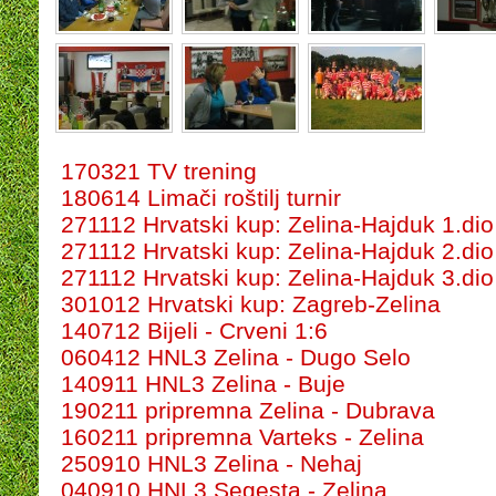
170321 TV trening
180614 Limači roštilj turnir
271112 Hrvatski kup: Zelina-Hajduk 1.dio
271112 Hrvatski kup: Zelina-Hajduk 2.dio
271112 Hrvatski kup: Zelina-Hajduk 3.dio
301012 Hrvatski kup: Zagreb-Zelina
140712 Bijeli - Crveni 1:6
060412 HNL3 Zelina - Dugo Selo
140911 HNL3 Zelina - Buje
190211 pripremna Zelina - Dubrava
160211 pripremna Varteks - Zelina
250910 HNL3 Zelina - Nehaj
040910 HNL3 Segesta - Zelina