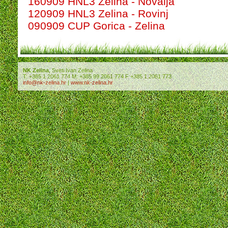
160909 HNL3 Zelina - Novalja
120909 HNL3 Zelina - Rovinj
090909 CUP Gorica - Zelina
NK Zelina
, Sveti Ivan Zelina
T: +385 1 2061 774 M: +385 99 2061 774 F +385 1 2061 773
info@nk-zelina.hr
|
www.nk-zelina.hr