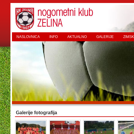
NASLOVNICA
INFO
AKTUALNO
GALERIJE
ZIMSK
Galerije fotografija